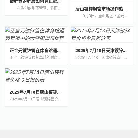
镀锌管的锌层如何真正起到防腐作用?
在潮湿的地下管网、多雨的户外支架、高盐雾的沿海建筑等场景中，镀锌管凭借锌层的特殊防护机制，成为抵抗腐···
唐山镀锌钢管市场操作热情不足 9月3日正金元镀锌管价格延续平稳态势
9月3日，唐山地区正金元焊管、镀锌管市场价格维持稳定运行，市场整体交投氛围偏淡。 据兰格钢铁云商平台···
正金元镀锌管在体育馆通风管道中的大空间通风优势
2025年7月18日天津镀锌管价格今日报价表
正金元镀锌管以其卓越的耐腐蚀性能、高效的通风效率以及灵活的安装方式，在体育馆通风管道的应用中展现出显著···
2025年7月18日天津镀锌管价格今日报价表 产品名称 规格（mm） 公称口径 材质 产地 价格（···
2025年7月18日唐山镀锌管价格今日报价表
2025年7月18日唐山镀锌管价格今日报价表 品种 规格 厂家 材质 价格 涨跌 镀···