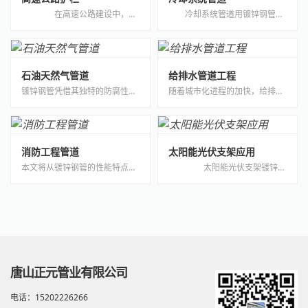
在高速公路建设中，护栏起着至关重要的作用，它是保障行车安全的重要设施。镀锌钢管凭借其独特的性能优势，成为高速公路护栏的常用材料之一。本文将详细阐述镀锌钢管在高···
冷却系统管道用镀锌钢管应用解决方案在众多工业冷却系统中，管道的选择至关重要，而镀锌钢管凭借其独特的性能优势成为了一种常见且可靠的选择。本文将详细探讨镀锌钢管在冷···
石油天然气管道
给排水管道工程
镀锌钢管凭借其独特的防腐性能与机械强度，成为石油天然气输送管道的重要材料之一。热浸镀锌工艺通过在钢管表面形成致密锌层，有效隔绝氧气和水分，延缓金属氧化。对于含硫化氢、二氧化碳等腐蚀性成分的油气介质，镀锌层可降低化学腐蚀速率，延长管道服役寿命。···
随着城市化进程的加快，给排水管道系统作为城市基础设施的重要组成部分，其设计与施工质量直接影响到城市运行的效率和居民的生活品质。镀锌钢管因其优异的耐腐蚀性能、高强度和良好的加工性能，成为给排水管道系统中的重要材料。···
消防工程管道
太阳能光伏支架应用
本文将从镀锌钢管的性能特点、应用场景、安装技术及未来发展方向等方面，探讨其在消防工程中的解决方案。镀锌钢管因其优异的耐腐蚀性、高强度以及安装简便等特点，成为消防工程中广泛应用的管道材料。···
太阳能光伏支架镀锌管应用解决方案 产品用途：光伏行业管式换热器 客户要求： 1.工件尺寸：直径>3m，高2.5m 2.曲面打孔 加工设备;三菱落地镗铣床 民用···
唐山正元管业有限公司
电话：15202226266