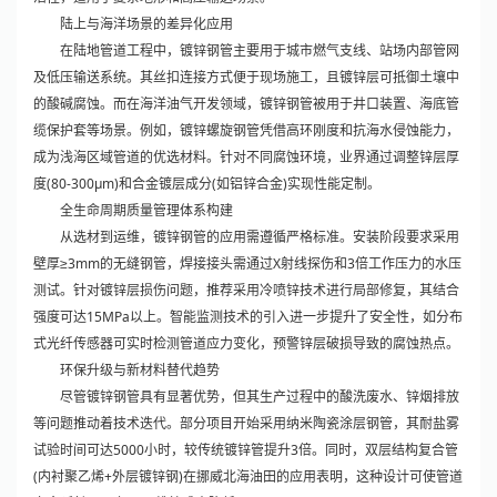
陆上与海洋场景的差异化应用
在陆地管道工程中，镀锌钢管主要用于城市燃气支线、站场内部管网
及低压输送系统。其丝扣连接方式便于现场施工，且镀锌层可抵御土壤中
的酸碱腐蚀。而在海洋油气开发领域，镀锌钢管被用于井口装置、海底管
缆保护套等场景。例如，镀锌螺旋钢管凭借高环刚度和抗海水侵蚀能力，
成为浅海区域管道的优选材料。针对不同腐蚀环境，业界通过调整锌层厚
度(80-300μm)和合金镀层成分(如铝锌合金)实现性能定制。
全生命周期质量管理体系构建
从选材到运维，镀锌钢管的应用需遵循严格标准。安装阶段要求采用
壁厚≥3mm的无缝钢管，焊接接头需通过X射线探伤和3倍工作压力的水压
测试。针对镀锌层损伤问题，推荐采用冷喷锌技术进行局部修复，其结合
强度可达15MPa以上。智能监测技术的引入进一步提升了安全性，如分布
式光纤传感器可实时检测管道应力变化，预警锌层破损导致的腐蚀热点。
环保升级与新材料替代趋势
尽管镀锌钢管具有显著优势，但其生产过程中的酸洗废水、锌烟排放
等问题推动着技术迭代。部分项目开始采用纳米陶瓷涂层钢管，其耐盐雾
试验时间可达5000小时，较传统镀锌管提升3倍。同时，双层结构复合管
(内衬聚乙烯+外层镀锌钢)在挪威北海油田的应用表明，这种设计可使管道