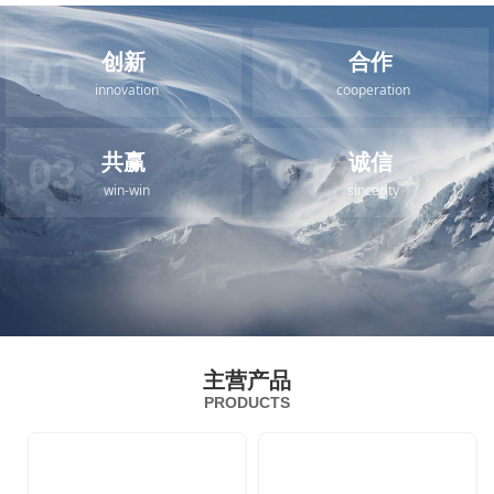
创新
合作
01
02
innovation
cooperation
共赢
诚信
03
04
win-win
sincerity
主营产品
PRODUCTS