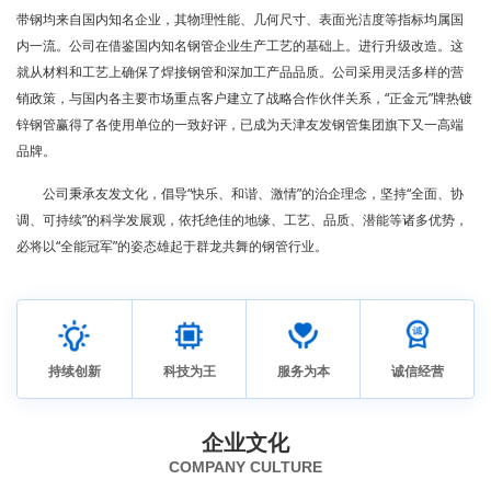
带钢均来自国内知名企业，其物理性能、几何尺寸、表面光洁度等指标均属国
内一流。公司在借鉴国内知名钢管企业生产工艺的基础上。进行升级改造。这
就从材料和工艺上确保了焊接钢管和深加工产品品质。公司采用灵活多样的营
销政策，与国内各主要市场重点客户建立了战略合作伙伴关系，“正金元”牌热镀
锌钢管赢得了各使用单位的一致好评，已成为天津友发钢管集团旗下又一高端
品牌。
公司秉承友发文化，倡导“快乐、和谐、激情”的治企理念，坚持“全面、协
调、可持续”的科学发展观，依托绝佳的地缘、工艺、品质、潜能等诸多优势，
必将以“全能冠军”的姿态雄起于群龙共舞的钢管行业。
持续创新
科技为王
服务为本
诚信经营
企业文化
COMPANY CULTURE