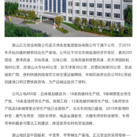
唐山正元管业有限公司是天津友发集团股份有限公司下属子公司，于2010
年开始兴建的钢管综合生产基地。公司位于河北丰南临港经济开发区，紧邻205
国道、唐津高速、京哈高速、沿海公路、沿海高速和唐曹高速，距天津国际机
场60公里，距唐山火车站40公里，距天津港30公里，距曹妃甸港50公里，形成
辐射广阔、便利快捷的陆海空立体交通运输网络。丰南区政府在距公司8公里处
拟建港口和汉曹铁路货场，为产品储运提供了便利。
公司占地450亩，总体规划建设为：16条热镀锌生产线、9条钢塑复合管生
产线、16条直缝焊管生产线。前期工程：12条热镀锌钢管生产线、5条焊管生
产线及6条钢塑复合管生产线已全面投产。水压车间现已建成。2015年新增特
种管：燃气专用管、消防专用管、电器金属套管、大棚专用管和涂塑管。专用
管将积极参与重点工程建设，推进差异化特色管道战略。
唐山地区是中国板材、中宽带、窄带钢生产基地。正元管业所采用母材----