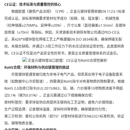
CE认证：技术标准与质量管控的核心
根据欧盟《建筑产品法规》（CPR），正金元镀锌管需依据EN 1123-1标准
完成认证。该标准明确要求管材化学成分（如碳、硅、锰含量）、机械性能
（拉伸强度≥270MPa、延伸率≥20%）、尺寸公差（直径偏差≤1.5mm）及镀锌
层厚度（≥70m）等指标。例如，天津源泰润丰钢铁有限公司通过PED-CE认
证，其426*8镀锌管在焊接工艺上严格遵循EN ISO 3834标准，确保焊缝无裂
纹、未熔合缺陷，并通过1.5倍工作压力下的水压试验验证密封性。此类案例表
明，CE认证不仅是对产品安全性的背书，更是企业质量管理体系的试金石。
RoHS合规：环保材料与供应链管理的挑战
尽管镀锌管通常被归类为非电子电气产品，但若其应用于电子设备配套系
统（如数据中心冷却管道），则需满足RoHS指令对有害物质的限制要求。根据
RoHS 2.0及修订指令(EU) 2015/863，铅、镉、六价铬等10项物质浓度不得超
过0.1%（镉为0.01%）。正金元需通过以下措施确保合规：
原材料管控：要求锌锭供应商提供无铬钝化工艺证明，避免六价铬残留；
生产过程追溯：记录镀锌温度、浸锌时间等参数，确保镀层均匀性；
第三方检测：委托公告机构（如TV）对管材锌层进行EN62321标准检测，验证
铅、镉等物质含量。