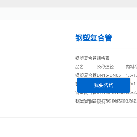
钢塑复合管
钢塑复合管规格表
品名
公称通径
内衬
钢塑复合管
DN15-DN65
1.5/1
钢塑复合管
DN80-DN125
2.0/1
我要咨询
钢塑复合管
DN150-DN200
2.5/2
钢塑复合管
您也可以拨打152022262
DN250-DN500
3.0/2